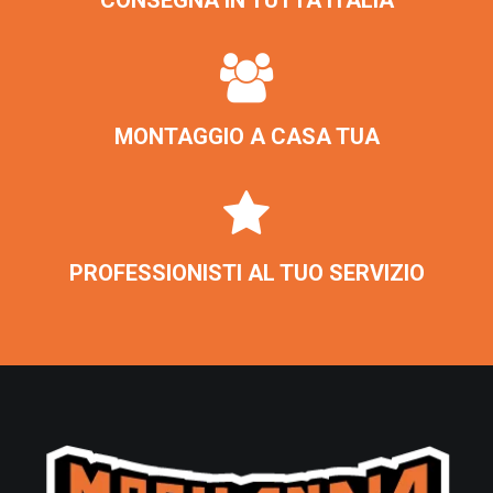
CONSEGNA IN TUTTA ITALIA
Arredamento Alba
Arredamento Verbania
Arredamento Bra
Arredamento Carmagnola
Arredamento Novi Ligure
MONTAGGIO A CASA TUA
Arredamento Tortona
Arredamento Chivasso
Arredamento Fossano
Arredamento Ivrea
PROFESSIONISTI AL TUO SERVIZIO
Arredamento Orbassano
Arredamento Mondovì
Arredamento Borgomanero
Arredamento Savigliano
Arredamento Acqui Terme
Arredamento Trecate
Arredamento Valenza
Arredamento Rivalta di Torino