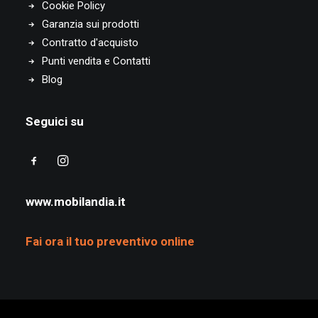
Cookie Policy
Arredamento Castellamonte
Garanzia sui prodotti
Arredamento Boves
Contratto d'acquisto
Arredamento San Maurizio Canavese
Punti vendita e Contatti
Arredamento Gassino Torinese
Blog
Arredamento Bellinzago Novarese
Arredamento Carignano
Seguici su
Arredamento Santhià
Arredamento Volvera
Arredamento Cherasco
Arredamento La Loggia
www.mobilandia.it
Arredamento Pino Torinese
Arredamento Bruino
Arredamento Druento
Fai ora il tuo preventivo online
Arredamento Brandizzo
Arredamento San Damiano d’Asti
Arredamento Gattinara
Arredamento Vigliano Biellese