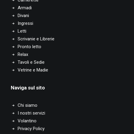
Camerette
Arredamento Oleggio
Armadi
Arredamento Borgaro Torinese
Divani
Arredamento Borgosesia
Ingressi
Arredamento Borgo San Dalmazzo
Letti
Arredamento Rivarolo Canavese
Scrivanie e Librerie
Arredamento Avigliana
Pronto letto
Arredamento Valdilana
Relax
Arredamento Ovada
Tavoli e Sedie
Arredamento Trofarello
Vetrine e Madie
Arredamento Cameri
Arredamento Santena
Arredamento Canelli
Naviga sul sito
Arredamento Nizza Monferrato
Arredamento Poirino
Chi siamo
Arredamento Busca
I nostri servizi
Arredamento Cuorgnè
Volantino
Arredamento Racconigi
Privacy Policy
Arredamento Castelletto sopra Ticino