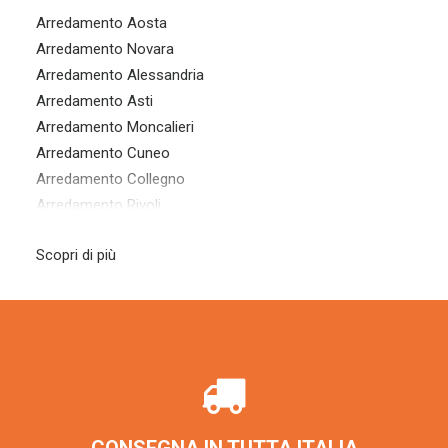
Arredamento Aosta
Arredamento Novara
Arredamento Alessandria
Arredamento Asti
Arredamento Moncalieri
Arredamento Cuneo
Arredamento Collegno
Arredamento Rivoli
Arredamento Nichelino
Scopri di più
Arredamento Settimo Torinese
Arredamento Vercelli
Arredamento Biella
Arredamento Grugliasco
Arredamento Chieri
Arredamento Pinerolo
Arredamento Casale Monferrato
Arredamento Venaria Reale