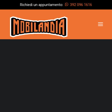
Richiedi un appuntamento:
392 096 1616
Azienda
I nostri servizi
Armadi
Cucine
Camere da letto
Camerette
Divani
Ingressi
Letti
Soggiorni
Scrivanie e librerie