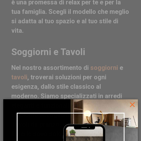
è una promessa di relax per te e per la
tua famiglia. Scegli il modello che meglio
si adatta al tuo spazio e al tuo stile di
vita.
Soggiorni e Tavoli
Nel nostro assortimento di
soggiorni
e
tavoli
, troverai soluzioni per ogni
esigenza, dallo stile classico al
moderno. Siamo specializzati in arredi
×
eleganti e funzionali, ideali per creare un
ambiente accogliente e di tendenza.
Tavoli da pranzo, vetrine, consolle e
librerie sono solo alcuni dei pezzi che