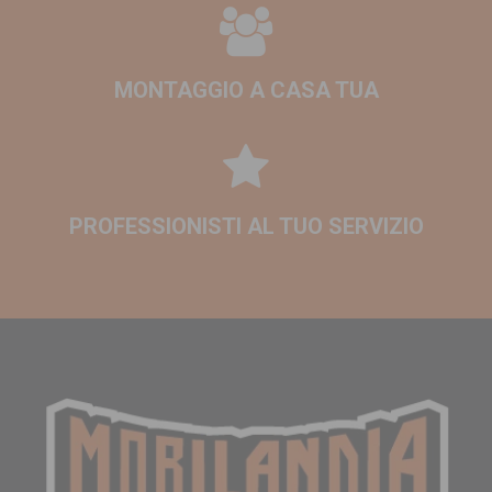
Arredamento Verbania
Arredamento Bra
Arredamento Carmagnola
Arredamento Novi Ligure
MONTAGGIO A CASA TUA
Arredamento Tortona
Arredamento Chivasso
Arredamento Fossano
Arredamento Ivrea
PROFESSIONISTI AL TUO SERVIZIO
Arredamento Orbassano
Arredamento Mondovì
Arredamento Borgomanero
Arredamento Savigliano
Arredamento Acqui Terme
Arredamento Trecate
Arredamento Valenza
Arredamento Rivalta di Torino
Arredamento San Mauro Torinese
Arredamento Cirié