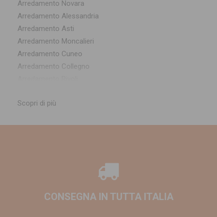
Arredamento Novara
Arredamento Alessandria
Arredamento Asti
Arredamento Moncalieri
Arredamento Cuneo
Arredamento Collegno
Arredamento Rivoli
Arredamento Nichelino
Scopri di più
Arredamento Settimo Torinese
Arredamento Vercelli
Arredamento Biella
Arredamento Grugliasco
Arredamento Chieri
Arredamento Pinerolo
Arredamento Casale Monferrato
Arredamento Venaria Reale
CONSEGNA IN TUTTA ITALIA
Arredamento Alba