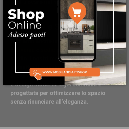
puoi trovare nel nostro mobilificio.
Scrivanie e Sedie
Offriamo anche una vasta selezione di
scrivanie
e
sedie
per ufficio e per la zona
studio. I nostri mobili sono progettati per
garantire il massimo comfort durante le
ore di lavoro, con soluzioni ergonomiche
e design moderni. Ogni scrivania è
progettata per ottimizzare lo spazio
senza rinunciare all’eleganza.