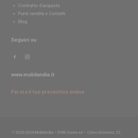
Arredamento Boves
Contratto d'acquisto
Arredamento San Maurizio Canavese
Punti vendita e Contatti
Arredamento Gassino Torinese
Blog
Arredamento Bellinzago Novarese
Arredamento Carignano
Seguici su
Arredamento Santhià
Arredamento Volvera
Arredamento Cherasco
Arredamento La Loggia
www.mobilandia.it
Arredamento Pino Torinese
Arredamento Bruino
Arredamento Druento
Fai ora il tuo preventivo online
Arredamento Brandizzo
Arredamento San Damiano d’Asti
Arredamento Gattinara
Arredamento Vigliano Biellese
Arredamento Sanremo
2020-2024 Mobilandia – DVM Cuneo srl – Corso Grosseto, 22,