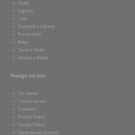
Divani
Arredamento Borgosesia
Ingressi
Arredamento Borgo San Dalmazzo
Letti
Arredamento Rivarolo Canavese
Scrivanie e Librerie
Arredamento Avigliana
Pronto letto
Arredamento Valdilana
Relax
Arredamento Ovada
Tavoli e Sedie
Arredamento Trofarello
Vetrine e Madie
Arredamento Cameri
Arredamento Santena
Arredamento Canelli
Naviga sul sito
Arredamento Nizza Monferrato
Arredamento Poirino
Chi siamo
Arredamento Busca
I nostri servizi
Arredamento Cuorgnè
Volantino
Arredamento Racconigi
Privacy Policy
Arredamento Castelletto sopra Ticino
Cookie Policy
Arredamento Castellamonte
Garanzia sui prodotti