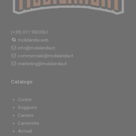
Arredamento Caselle Torinese
Arredamento Piossasco
Arredamento Domodossola
Arredamento Beinasco
(+39) 011 9003361
Arredamento Saluzzo
mobilandia.web
Arredamento Alpignano
info@mobilandia.it
Arredamento Giaveno
commerciale@mobilandia.it
Arredamento Omegna
marketing@mobilandia.it
Arredamento Leini
Arredamento Galliate
Catalogo
Arredamento Volpiano
Arredamento Cossato
Cucine
Arredamento Arona
Soggiorni
Arredamento Pianezza
Camere
Arredamento Vinovo
Camerette
Arredamento Oleggio
Armadi
Arredamento Borgaro Torinese