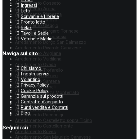
Arredamento Cossato
Ingressi
Arredamento Arona
Letti
Arredamento Pianezza
Scrivanie e Librerie
Arredamento Vinovo
Pronto letto
Arredamento Oleggio
Relax
Arredamento Borgaro Torinese
Tavoli e Sedie
Arredamento Borgosesia
Vetrine e Madie
Arredamento Borgo San Dalmazzo
Arredamento Rivarolo Canavese
Naviga sul sito
Arredamento Avigliana
Arredamento Valdilana
Arredamento Ovada
Chi siamo
Arredamento Trofarello
I nostri servizi
Arredamento Cameri
Volantino
Arredamento Santena
Privacy Policy
Arredamento Canelli
Cookie Policy
Arredamento Nizza Monferrato
Garanzia sui prodotti
Arredamento Poirino
Contratto d'acquisto
Arredamento Busca
Punti vendita e Contatti
Arredamento Cuorgnè
Blog
Arredamento Racconigi
Arredamento Castelletto sopra Ticino
Arredamento Castellamonte
Seguici su
Arredamento Boves
Arredamento San Maurizio Canavese