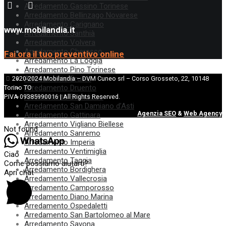
Arredamento Gassino Torinese
Arredamento Bellinzago Novarese
Arredamento Carignano
www.mobilandia.it
Arredamento Santhià
Arredamento Volvera
Arredamento Cherasco
Fai ora il tuo preventivo online
Arredamento La Loggia
Arredamento Pino Torinese
Arredamento Bruino
2020-2024 Mobilandia – DVM Cuneo srl – Corso Grosseto, 22, 10148
Arredamento Druento
Torino TO
Arredamento Brandizzo
P.IVA 09385990016 | All Rights Reserved.
Arredamento San Damiano d’Asti
Agenzia SEO
&
Web Agency
Arredamento Gattinara
Arredamento Vigliano Biellese
Not found
Arredamento Sanremo
Arredamento Imperia
Arredamento Ventimiglia
Ciao
Arredamento Taggia
Come possiamo aiutarti?
Arredamento Bordighera
Apri chat
Arredamento Vallecrosia
Arredamento Camporosso
Arredamento Diano Marina
Arredamento Ospedaletti
Arredamento San Bartolomeo al Mare
Arredamento Savona