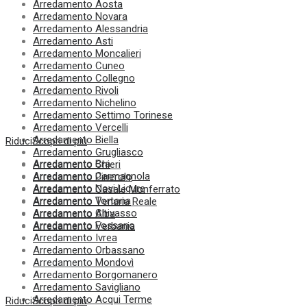
Arredamento Aosta
Arredamento Novara
Arredamento Alessandria
Arredamento Asti
Arredamento Moncalieri
Arredamento Cuneo
Arredamento Collegno
Arredamento Rivoli
Arredamento Nichelino
Arredamento Settimo Torinese
Arredamento Vercelli
Arredamento Biella
Riduci
Scopri di più
Arredamento Grugliasco
Arredamento Bra
Arredamento Chieri
Arredamento Carmagnola
Arredamento Pinerolo
Arredamento Novi Ligure
Arredamento Casale Monferrato
Arredamento Tortona
Arredamento Venaria Reale
Arredamento Chivasso
Arredamento Alba
Arredamento Fossano
Arredamento Verbania
Arredamento Ivrea
Arredamento Orbassano
Arredamento Mondovì
Arredamento Borgomanero
Arredamento Savigliano
Arredamento Acqui Terme
Riduci
Scopri di più