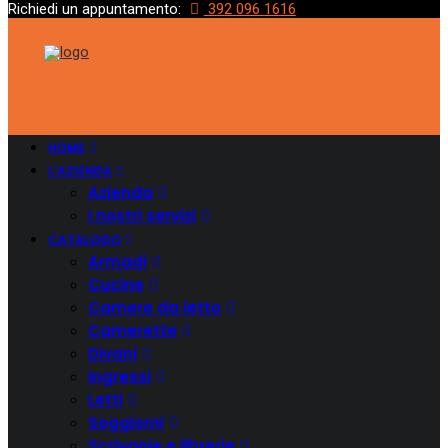
Richiedi un appuntamento:
392 096 1616
HOME
L’AZIENDA
Azienda
I nostri servizi
CATALOGO
Armadi
Cucine
Camere da letto
Camerette
Divani
Ingressi
Letti
Soggiorni
Scrivanie e librerie