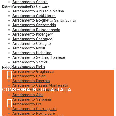
Arredamento Ceriale
Arredamento Carcare
Riduci
Scopri di più
Arredamento Albissola Marina
Arredamento Aosta
Arredamento Celle Ligure
Arredamento Novara
Arredamento Borghetto Santo Spirito
Arredamento Alessandria
Arredamento Spotorno
Arredamento Asti
Arredamento Domodossola
Arredamento Moncalieri
Arredamento Albenga
Arredamento Cuneo
Arredamento Cherasco
Arredamento Collegno
Arredamento Rivoli
Arredamento Nichelino
Arredamento Settimo Torinese
Arredamento Vercelli
Arredamento Biella
Riduci
Scopri di più
Arredamento Grugliasco
Arredamento Chieri
Arredamento Pinerolo
Arredamento Casale Monferrato
CONSEGNA IN TUTTA ITALIA
Arredamento Venaria Reale
Arredamento Alba
Arredamento Verbania
Arredamento Bra
Arredamento Carmagnola
Arredamento Novi Ligure