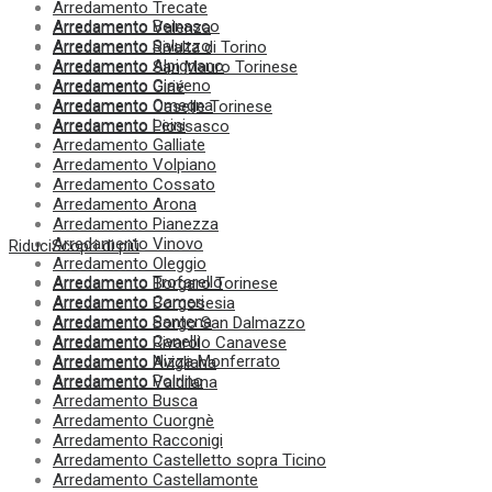
Arredamento Trecate
Arredamento Beinasco
Arredamento Valenza
Arredamento Saluzzo
Arredamento Rivalta di Torino
Arredamento Alpignano
Arredamento San Mauro Torinese
Arredamento Giaveno
Arredamento Cirié
Arredamento Omegna
Arredamento Caselle Torinese
Arredamento Leini
Arredamento Piossasco
Arredamento Galliate
Arredamento Volpiano
Arredamento Cossato
Arredamento Arona
Arredamento Pianezza
Arredamento Vinovo
Riduci
Scopri di più
Arredamento Oleggio
Arredamento Trofarello
Arredamento Borgaro Torinese
Arredamento Cameri
Arredamento Borgosesia
Arredamento Santena
Arredamento Borgo San Dalmazzo
Arredamento Canelli
Arredamento Rivarolo Canavese
Arredamento Nizza Monferrato
Arredamento Avigliana
Arredamento Poirino
Arredamento Valdilana
Arredamento Busca
Arredamento Cuorgnè
Arredamento Racconigi
Arredamento Castelletto sopra Ticino
Arredamento Castellamonte