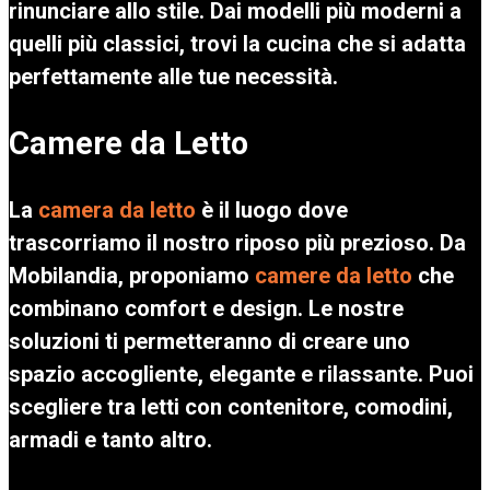
rinunciare allo stile. Dai modelli più moderni a
quelli più classici, trovi la cucina che si adatta
perfettamente alle tue necessità.
Camere da Letto
La
camera da letto
è il luogo dove
trascorriamo il nostro riposo più prezioso. Da
Mobilandia, proponiamo
camere da letto
che
combinano comfort e design. Le nostre
soluzioni ti permetteranno di creare uno
spazio accogliente, elegante e rilassante. Puoi
scegliere tra letti con contenitore, comodini,
armadi e tanto altro.