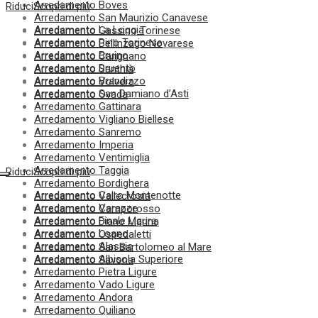
Arredamento Boves
Riduci
Scopri di più
Arredamento San Maurizio Canavese
Arredamento La Loggia
Arredamento Gassino Torinese
Arredamento Pino Torinese
Arredamento Bellinzago Novarese
Arredamento Bruino
Arredamento Carignano
Arredamento Druento
Arredamento Santhià
Arredamento Brandizzo
Arredamento Volvera
Arredamento San Damiano d’Asti
Arredamento Ovada
Arredamento Gattinara
Arredamento Vigliano Biellese
Arredamento Sanremo
Arredamento Imperia
Arredamento Ventimiglia
Arredamento Taggia
Riduci
Scopri di più
Arredamento Bordighera
Arredamento Cairo Montenotte
Arredamento Vallecrosia
Arredamento Varazze
Arredamento Camporosso
Arredamento Finale Ligure
Arredamento Diano Marina
Arredamento Loano
Arredamento Ospedaletti
Arredamento Alassio
Arredamento San Bartolomeo al Mare
Arredamento Albisola Superiore
Arredamento Savona
Arredamento Pietra Ligure
Arredamento Vado Ligure
Arredamento Andora
Arredamento Quiliano