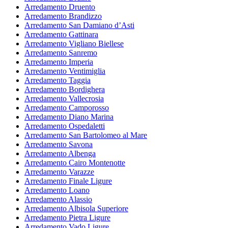
Arredamento Druento
Arredamento Brandizzo
Arredamento San Damiano d’Asti
Arredamento Gattinara
Arredamento Vigliano Biellese
Arredamento Sanremo
Arredamento Imperia
Arredamento Ventimiglia
Arredamento Taggia
Arredamento Bordighera
Arredamento Vallecrosia
Arredamento Camporosso
Arredamento Diano Marina
Arredamento Ospedaletti
Arredamento San Bartolomeo al Mare
Arredamento Savona
Arredamento Albenga
Arredamento Cairo Montenotte
Arredamento Varazze
Arredamento Finale Ligure
Arredamento Loano
Arredamento Alassio
Arredamento Albisola Superiore
Arredamento Pietra Ligure
Arredamento Vado Ligure