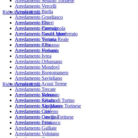
Arredamento Settimo Torinese
Arredamento Vercelli
Arredamento Biella
Riduci
Scopri di più
Arredamento Grugliasco
Arredamento Chieri
Arredamento Bra
Arredamento Pinerolo
Arredamento Carmagnola
Arredamento Casale Monferrato
Arredamento Novi Ligure
Arredamento Venaria Reale
Arredamento Tortona
Arredamento Alba
Arredamento Chivasso
Arredamento Verbania
Arredamento Fossano
Arredamento Ivrea
Arredamento Orbassano
Arredamento Mondovì
Arredamento Borgomanero
Arredamento Savigliano
Arredamento Acqui Terme
Riduci
Scopri di più
Arredamento Trecate
Arredamento Valenza
Arredamento Beinasco
Arredamento Rivalta di Torino
Arredamento Saluzzo
Arredamento San Mauro Torinese
Arredamento Alpignano
Arredamento Cirié
Arredamento Giaveno
Arredamento Caselle Torinese
Arredamento Omegna
Arredamento Piossasco
Arredamento Leini
Arredamento Galliate
Arredamento Volpiano