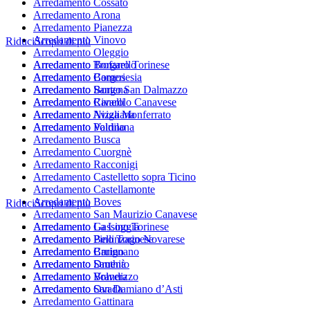
Arredamento Cossato
Arredamento Arona
Arredamento Pianezza
Arredamento Vinovo
Riduci
Scopri di più
Arredamento Oleggio
Arredamento Borgaro Torinese
Arredamento Trofarello
Arredamento Borgosesia
Arredamento Cameri
Arredamento Borgo San Dalmazzo
Arredamento Santena
Arredamento Rivarolo Canavese
Arredamento Canelli
Arredamento Avigliana
Arredamento Nizza Monferrato
Arredamento Valdilana
Arredamento Poirino
Arredamento Busca
Arredamento Cuorgnè
Arredamento Racconigi
Arredamento Castelletto sopra Ticino
Arredamento Castellamonte
Arredamento Boves
Riduci
Scopri di più
Arredamento San Maurizio Canavese
Arredamento Gassino Torinese
Arredamento La Loggia
Arredamento Bellinzago Novarese
Arredamento Pino Torinese
Arredamento Carignano
Arredamento Bruino
Arredamento Santhià
Arredamento Druento
Arredamento Volvera
Arredamento Brandizzo
Arredamento Ovada
Arredamento San Damiano d’Asti
Arredamento Gattinara