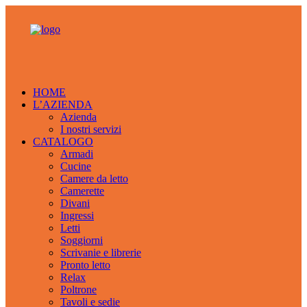
HOME
L’AZIENDA
Azienda
I nostri servizi
CATALOGO
Armadi
Cucine
Camere da letto
Camerette
Divani
Ingressi
Letti
Soggiorni
Scrivanie e librerie
Pronto letto
Relax
Poltrone
Tavoli e sedie