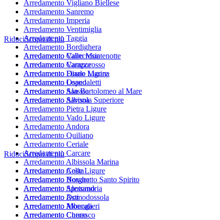
Arredamento Vigliano Biellese
Arredamento Sanremo
Arredamento Imperia
Arredamento Ventimiglia
Arredamento Taggia
Riduci
Scopri di più
Arredamento Bordighera
Arredamento Vallecrosia
Arredamento Cairo Montenotte
Arredamento Camporosso
Arredamento Varazze
Arredamento Diano Marina
Arredamento Finale Ligure
Arredamento Ospedaletti
Arredamento Loano
Arredamento San Bartolomeo al Mare
Arredamento Alassio
Arredamento Savona
Arredamento Albisola Superiore
Arredamento Pietra Ligure
Arredamento Vado Ligure
Arredamento Andora
Arredamento Quiliano
Arredamento Ceriale
Arredamento Carcare
Riduci
Scopri di più
Arredamento Albissola Marina
Arredamento Celle Ligure
Arredamento Aosta
Arredamento Borghetto Santo Spirito
Arredamento Novara
Arredamento Spotorno
Arredamento Alessandria
Arredamento Domodossola
Arredamento Asti
Arredamento Albenga
Arredamento Moncalieri
Arredamento Cherasco
Arredamento Cuneo