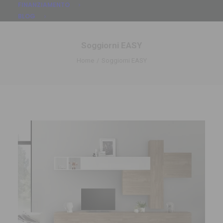
FINANZIAMENTO
BLOG
Soggiorni EASY
Home
Soggiorni EASY