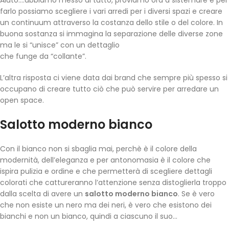
Aiuto….abbiamo messo di tutto, proviamo ora a sistemare e per
farlo possiamo scegliere i vari arredi per i diversi spazi e creare
un continuum attraverso la costanza dello stile o del colore. In
buona sostanza si immagina la separazione delle diverse zone
ma le si “unisce” con un dettaglio
che funge da “collante”.
L’altra risposta ci viene data dai brand che sempre più spesso si
occupano di creare tutto ciò che può servire per arredare un
open space.
Salotto moderno bianco
Con il bianco non si sbaglia mai, perchè è il colore della
modernità, dell’eleganza e per antonomasia è il colore che
ispira pulizia e ordine e che permetterà di scegliere dettagli
colorati che cattureranno l’attenzione senza distoglierla troppo
dalla scelta di avere un
salotto moderno bianco
. Se è vero
che non esiste un nero ma dei neri, è vero che esistono dei
bianchi e non un bianco, quindi a ciascuno il suo…