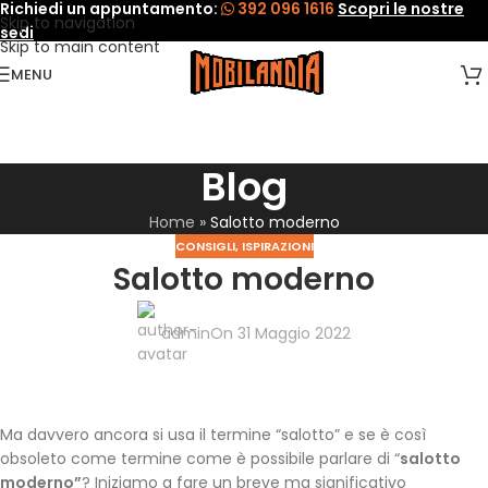
Richiedi un appuntamento:
392 096 1616
Scopri le nostre
Skip to navigation
sedi
Skip to main content
MENU
Blog
Home
»
Salotto moderno
CONSIGLI
,
ISPIRAZIONI
Salotto moderno
admin
On 31 Maggio 2022
Ma davvero ancora si usa il termine “salotto” e se è così
obsoleto come termine come è possibile parlare di “
salotto
moderno”
? Iniziamo a fare un breve ma significativo