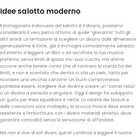
Idee salotto moderno
Il protagonista indiscusso del salotto è il divano, possiamo
considerarlo il vero perno attorno al quale “gireranno” tutti gli
altri arredi. La tentazione di scegliere un divano dalle dimensioni
generosissime è forte…già ti immagini comodamente sdraiato
ed intento a leggere un libro o ad ascoltare la tua musica
preferita, senza limiti di spazio tra i suoi cuscini, ma ahimè
occorre anche tenere conto che al contrario la stanza ha dei
limiti, e non è scontato che dentro ci stia un cielo, tanto per
ricordare una vecchia canzone. Un buon compromesso
potrebbe essere, scegliere due divani e creare un “corner relax”
o un divano a penisola o angolare. Oggi il design ha sviluppato
un gusto per linee squadrate e nette. La varietà dei tessuti e
delle colorazioni sono molteplici, la scocca invece deve essere
resistente e l’imbottitura, con i diversi materiali sintetici, deve
garantire comodità senza la sensazione di affondare.
Ma non si vive di soli divani, quindi continua a leggere il nostro