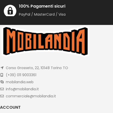
100% Pagamenti sicuri
PayPal / MasterCard / Visa
Corso Grosseto, 22, 10148 Torino TO
(+39) 011 9003361
mobilandia.web
info@mobilandia.it
commerciale@mobilandia.it
ACCOUNT