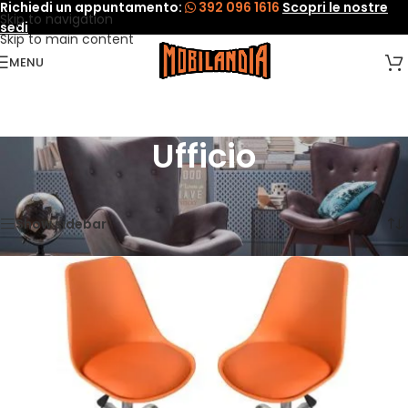
Richiedi un appuntamento:
392 096 1616
Scopri le nostre
Skip to navigation
sedi
Skip to main content
MENU
Ufficio
Home
»
Complementi
»
Ufficio
Visualizzazione di 1-8 di 13 risultati
Show sidebar