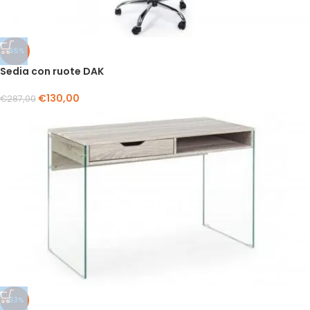
-55%
Sedia con ruote DAK
€
130,00
€
287,00
-53%