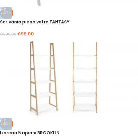
-67%
Scrivania piano vetro FANTASY
€
99,00
€
299,00
-60%
Libreria 5 ripiani BROOKLIN