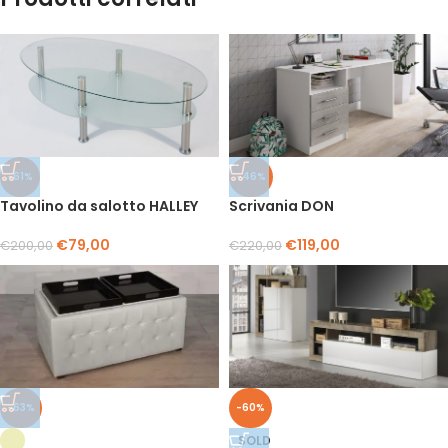
-61%
-46%
Tavolino da salotto HALLEY
Scrivania DON
€
79,00
€
119,00
€
200,00
€
220,00
-63%
-60%
SOLD