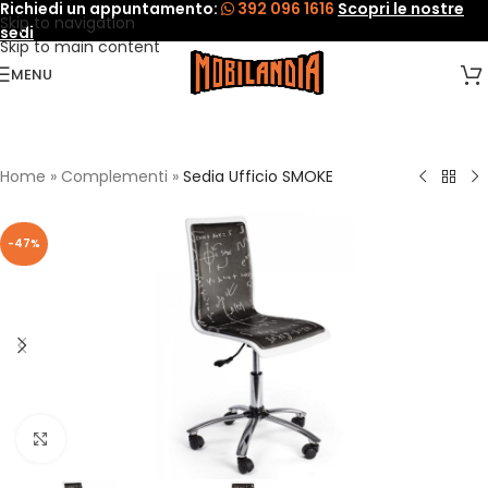
Richiedi un appuntamento:
392 096 1616
Scopri le nostre
Skip to navigation
sedi
Skip to main content
MENU
Home
»
Complementi
»
Sedia Ufficio SMOKE
-47%
Click to enlarge