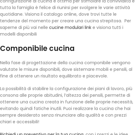
configurazione di cucina è ottima per stimolare la convivialità e
tutta la famiglia è felice di riunirsi per svolgere le varie attività
quotidiane. Visiona il catalogo online, dove trovi tutte le
tendenze del momento per creare una cucina strepitosa.
Per
saperne di più vai nelle
cucine modulari link
e visiona tutti i
modelli disponibili
Componibile cucina
Nella fase di progettazione della cucina componibile vengono
valutate le misure disponibili, dove sistemare mobili e pensili, al
fine di ottenere un risultato equilibrato e piacevole.
La possibilità di stabilire la configurazione dei piani di lavoro, più
consona alle proprie abitudini, l’altezza dei pensili, permette di
ottenere una cucina creata in funzione delle proprie necessità,
evitando quindi fatiche inutili. Puoi realizzare la cucina che hai
sempre desiderato senza rinunciare alla qualità e con prezzi
chiari e accessibili!
Richiedi un preventivo per la tua cucina
, con i prezzi e le idee