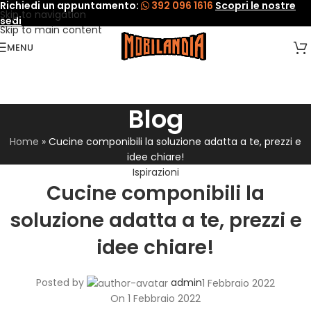
Richiedi un appuntamento:
392 096 1616
Scopri le nostre
Skip to navigation
sedi
Skip to main content
MENU
Blog
Home
»
Cucine componibili la soluzione adatta a te, prezzi e
idee chiare!
Ispirazioni
Cucine componibili la
soluzione adatta a te, prezzi e
idee chiare!
Posted by
admin
1 Febbraio 2022
On 1 Febbraio 2022