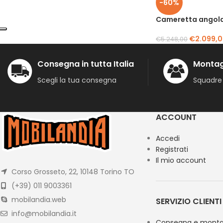
-60%
Cameretta angola
€
2.099,
€
5.248,00
Consegna in tutta Italia
Montag
Scegli la tua consegna
Squadre 
ACCOUNT
Accedi
Registrati
Il mio account
Corso Grosseto, 22, 10148 Torino TO
(+39) 011 9003361
mobilandia.web
SERVIZIO CLIENTI
info@mobilandia.it
Consegna e monta