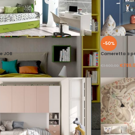
-50%
e JOB
Cameretta a po
€
799,
€
1.600,00