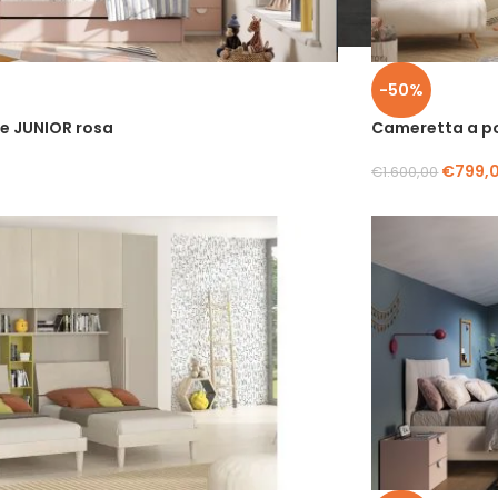
-50%
e JUNIOR rosa
Cameretta a p
€
799,
€
1.600,00