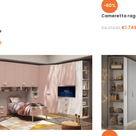
-60%
Cameretta raga
€
1.74
€
4.373,00
e
0