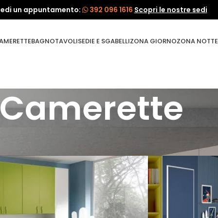
iedi un appuntamento:
392 096 1616
Scopri le nostre sedi
AMERETTE
BAGNO
TAVOLI
SEDIE E SGABELLI
ZONA GIORNO
ZONA NOTTE
Camerette
Show
8