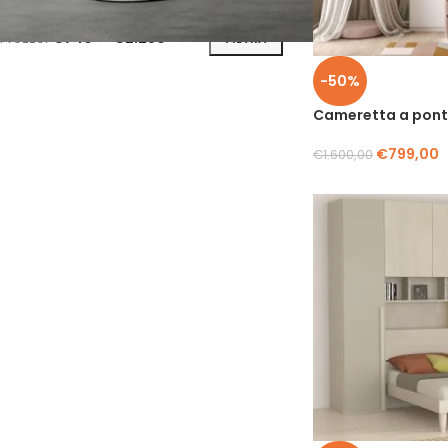
Prezzo:
€740
—
€2.250
FILTRA
-50%
Cameretta a pont
€
799,00
€
1.600,00