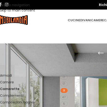
Rich
Skip to navigation
Skip to main content
CUCINE
DIVANI
CAMERE
C
CATEGORIE
Home
»
Camerette
Armadi
17
Camere
17
Camerette
8
Complementi
47
Composizioni bagno
5