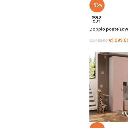
-55%
SOLD
OUT
Doppio ponte Lov
€
1.099,0
€
2.430,00