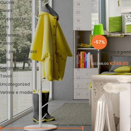
Cucine
19
Divani
30
Gruppi notte
10
Letti
33
Materassi
12
-57%
Poltrone
17
Reti per materassi
Cameretta a pont
3
Sedie e sgabelli
43
€
749,00
€
1.748,00
Soggiorni
15
Tavoli
33
Uncategorized
3
Vetrine e madie
24
FILTRA PER PREZZO