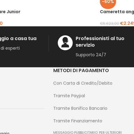
-60%
re Junior
Cameretta ang
00
€
2.24
€
5.623,00
gio a casa tua
Professionisti al tuo
servizio
di esperti
Supporto 24/7
METODI DI PAGAMENTO
Con Carta di Credito/Debito
Tramite Paypal
Tramite Bonifico Bancario
Tramite Finanziamento
MESSAGGIO PUBBLICITARIO. PER ULTERIORI
ggio