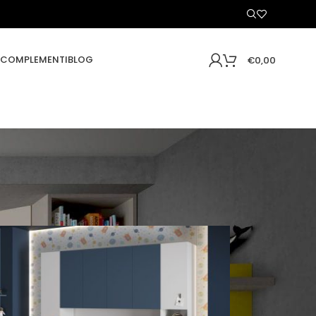
COMPLEMENTI
BLOG
€
0,00
16
24