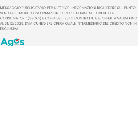
MESSAGGIO PUBBLICITARIO. PER ULTERIORI INFORMAZIONI RICHIEDERE SUL PUNTO
VENDITA IL “MODULO INFORMAZIONI EUROPEE DI BASE SUL CREDITO AI
CONSUMATORI” (SECCI) E COPIA DEL TESTO CONTRATTUALE. OFFERTA VALIDA FINO
AL 31/12/2025. DVM CUNEO SRL OPERA QUALE INTERMEDIARIO DEL CREDITO NON IN
ESCLUSIVA.
INFO
Privacy Policy
Cookie Policy
Punti Vendita
Blog
2020-2021 Mobilandia - DVM Cuneo srl - Corso Grosseto, 22, 10148 Torino