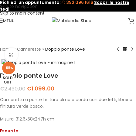
Richiedi un appuntamento:
392 096 1616
Scopri le nostre
Skip to navigation
sedi
Skip to main content
MENU
Home
»
Camerette
»
Doppio ponte Love
Click to enlarge
-55%
Doppio ponte Love
SOLD
OUT
€
1.099,00
€
2.430,00
Cameretta a ponte finitura olmo e corda con due letti, libreria
finitura verde bosco.
Misura: 312.6x58x247h cm
Esaurito