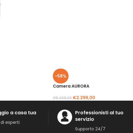
-58%
Camera AURORA
€
2.299,00
€
5.498,00
gio a casa tua
Professionisti al tuo
servizio
di esperti
Supporto 24/7