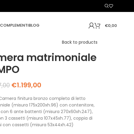
COMPLEMENTI
BLOG
€
0,00
Back to products
era matrimoniale
IMPO
€
1.199,00
7,00
amera finitura bronzo completa di letto
iale (misura 175x200xh.96) con contenitore,
con 6 ante battenti (misura 270x60xh.247),
 3 cassetti (misura 107x45xh.77), coppia di
 con cassetti (misura 53x44xh.42)