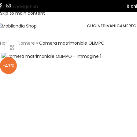
Rich
Skip to navigation
Skip to main content
CUCINE
DIVANI
CAMERE
C
Home
»
Camere
»
Camera matrimoniale OLIMPO
Click to enlarge
-47%