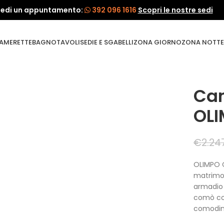
iedi un appuntamento:
392 096 1616
Scopri le nostre sedi
AMERETTE
BAGNO
TAVOLI
SEDIE E SGABELLI
ZONA GIORNO
ZONA NOTTE
Cam
OL
€
2.24
OLIMPO C
matrimon
armadio 
comò con
comodini