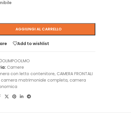
nibile
AGGIUNGI AL CARRELLO
are
Add to wishlist
0OLIMPOOLMO
ia:
Camere
era con letto contenitore
,
CAMERA FRONTALI
camera matrimoniale completa
,
camera
onomica