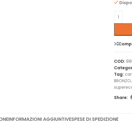
Dispo
Comp
COD:
88
Categor
Tag:
cam
BRONZO
,
superec
Share:
ONE
INFORMAZIONI AGGIUNTIVE
SPESE DI SPEDIZIONE