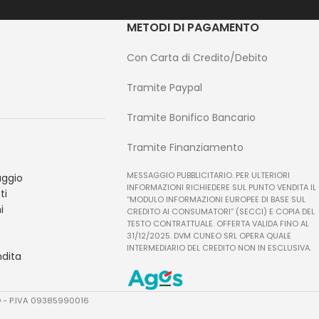
METODI DI PAGAMENTO
Con Carta di Credito/Debito
Tramite Paypal
Tramite Bonifico Bancario
Tramite Finanziamento
MESSAGGIO PUBBLICITARIO. PER ULTERIORI
ggio
INFORMAZIONI RICHIEDERE SUL PUNTO VENDITA IL
ti
“MODULO INFORMAZIONI EUROPEE DI BASE SUL
i
CREDITO AI CONSUMATORI” (SECCI) E COPIA DEL
TESTO CONTRATTUALE. OFFERTA VALIDA FINO AL
31/12/2025. DVM CUNEO SRL OPERA QUALE
INTERMEDIARIO DEL CREDITO NON IN ESCLUSIVA.
ndita
TO - P.IVA 09385990016