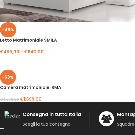
-49%
Letto Matrimoniale SMILA
€
459,00
–
€
640,00
-63%
Camera matrimoniale IRMA
€
1.699,00
€
4.570,00
Consegna in tutta Italia
Montag
Scegli la tua consegna
Squadre 