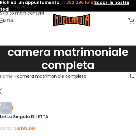
Richiedi un appuntamento:
392 096 1616
Scopri le nostre
Skip to navigation
sedi
Skip to main content
MENU
camera matrimoniale
completa
Home
»
camera matrimoniale completa
-38%
Letto Singolo DILETTA
€
199,00
€
320,00