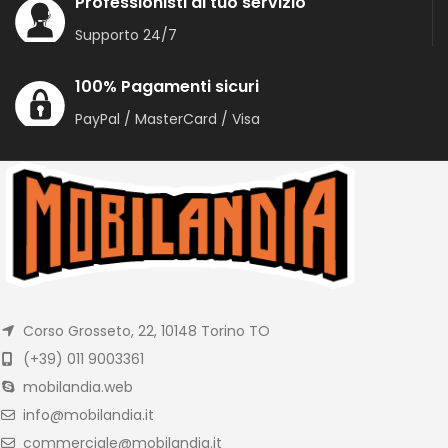
Professionisti al tuo servizio
Supporto 24/7
100% Pagamenti sicuri
PayPal / MasterCard / Visa
Corso Grosseto, 22, 10148 Torino TO
(+39) 011 9003361
mobilandia.web
info@mobilandia.it
commerciale@mobilandia.it