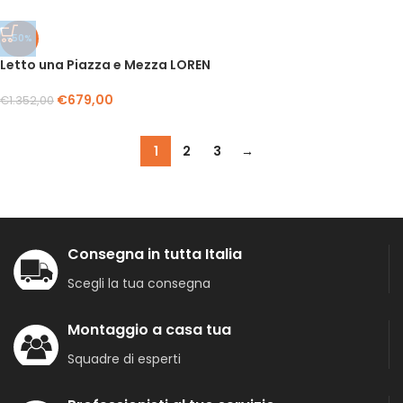
-50%
Letto una Piazza e Mezza LOREN
€
679,00
€
1.352,00
1
2
3
→
Consegna in tutta Italia
Scegli la tua consegna
Montaggio a casa tua
Squadre di esperti