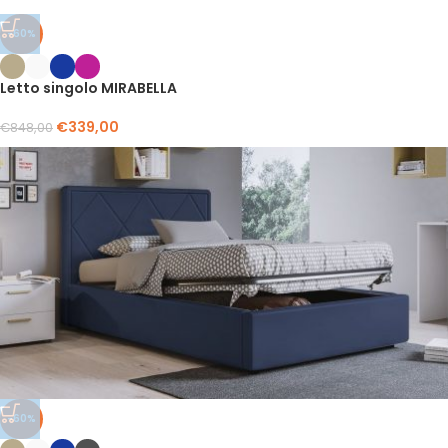
-60%
Letto singolo MIRABELLA
€
339,00
€
848,00
-60%