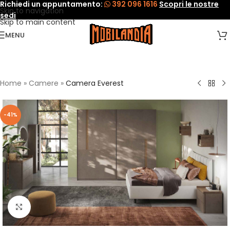
Richiedi un appuntamento:
392 096 1616
Scopri le nostre
Skip to navigation
sedi
Skip to main content
MENU
Home
»
Camere
»
Camera Everest
-41%
Click to enlarge