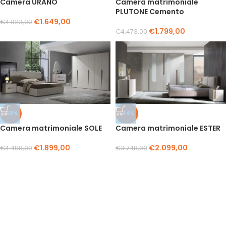
Camera URANO
Camera matrimoniale
PLUTONE Cemento
€
1.649,00
€
4.023,00
€
1.799,00
€
4.473,00
-58%
-44%
Camera matrimoniale SOLE
Camera matrimoniale ESTER
€
1.899,00
€
2.099,00
€
4.498,00
€
3.748,00