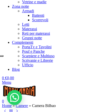
Vetrine e madie
Zona notte
Armadi
Battenti
Scorrevoli
Letti
Materassi
Reti per materassi
Gruppi notte
Complementi
PortaTv e Tavolini
Pouf e Panche
Scarpiere e Multiuso
Scrivanie e Librerie
Ufficio
Blog
0
€
0,00
Menu
0
Home
»
Camere
»
Camera Bilbao