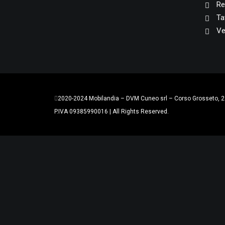
Re
Ta
Ve
2020-2024 Mobilandia – DVM Cuneo srl – Corso Grosseto, 2
P.IVA 09385990016 | All Rights Reserved.
Privacy Preference Center
Privacy Preferences