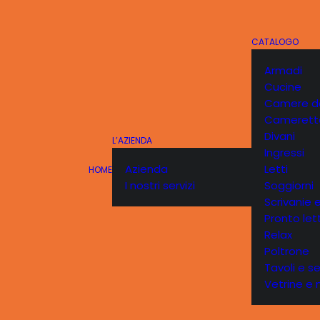
CATALOGO
Armadi
Cucine
Camere da
Camerett
Divani
L’AZIENDA
Ingressi
Azienda
Letti
HOME
I nostri servizi
Soggiorni
Scrivanie e
Pronto let
Relax
Poltrone
Tavoli e s
Vetrine e