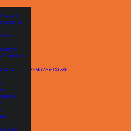
o Cucine
o Salotti e
vo Zona
vo Bagno
vo Credenze
vo Zona
FINANZIAMENTO
BLOG
o
te
o Reti e
i
o
enti
 Ufficio