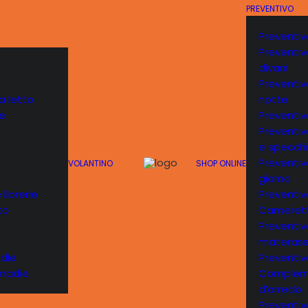
PREVENTIVO
Preventiv
Preventiv
divani
Preventi
 letto
notte
e
Preventi
Preventi
e specchi
Preventi
VOLANTINO
SHOP ONLINE
giorno
 librerie
Preventiv
to
Cameret
Preventiv
materass
edie
Preventiv
 madie
Complem
d’arredo
Preventivo