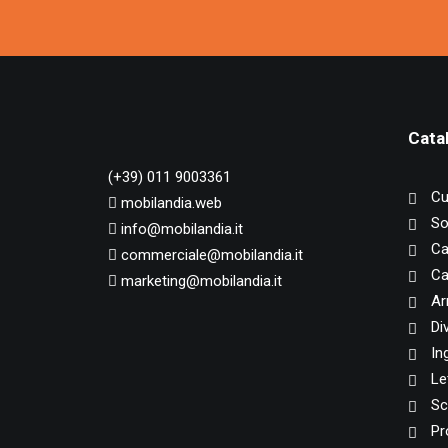
Cata
(+39) 011 9003361
Cu
mobilandia.web
So
info@mobilandia.it
Ca
commerciale@mobilandia.it
Ca
marketing@mobilandia.it
Ar
Di
In
Let
Sc
Pr