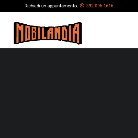
Richiedi un appuntamento:
392 096 1616
Azienda
I nostri servizi
Armadi
Cucine
Camere da letto
Camerette
Divani
Ingressi
Letti
Soggiorni
Scrivanie e librerie