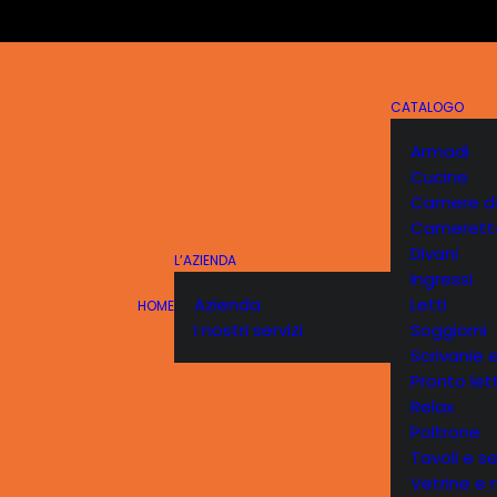
CATALOGO
Armadi
Cucine
Camere da
Camerett
Divani
L’AZIENDA
Ingressi
Azienda
Letti
HOME
I nostri servizi
Soggiorni
Scrivanie e
Pronto let
Relax
Poltrone
Tavoli e s
Vetrine e