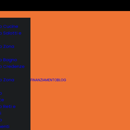
o Cucine
o Salotti e
vo Zona
vo Bagno
vo Credenze
vo Zona
FINANZIAMENTO
BLOG
o
te
o Reti e
i
o
enti