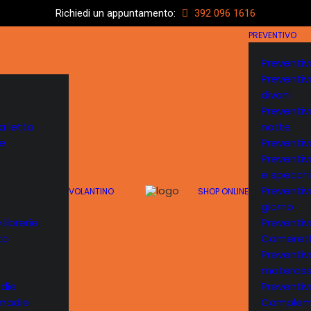
Richiedi un appuntamento:
392 096 1616
PREVENTIVO
Preventiv
Preventiv
divani
Preventi
 letto
notte
e
Preventi
Preventi
e specchi
Preventi
VOLANTINO
SHOP ONLINE
giorno
 librerie
Preventiv
to
Cameret
Preventiv
materass
edie
Preventiv
 madie
Complem