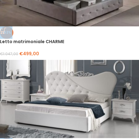
-52%
Letto matrimoniale CHARME
€
499,00
€
1.047,00