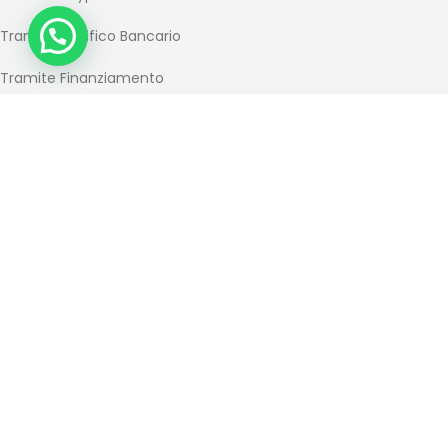
Tramite Bonifico Bancario
Tramite Finanziamento
MESSAGGIO PUBBLICITARIO. PER ULTERIORI INFORMAZIONI RICHIEDERE SUL PUNTO
VENDITA IL “MODULO INFORMAZIONI EUROPEE DI BASE SUL CREDITO AI
CONSUMATORI” (SECCI) E COPIA DEL TESTO CONTRATTUALE. OFFERTA VALIDA FINO
AL 31/12/2025. DVM CUNEO SRL OPERA QUALE INTERMEDIARIO DEL CREDITO NON IN
ESCLUSIVA.
INFO
Privacy Policy
Cookie Policy
Punti Vendita
Blog