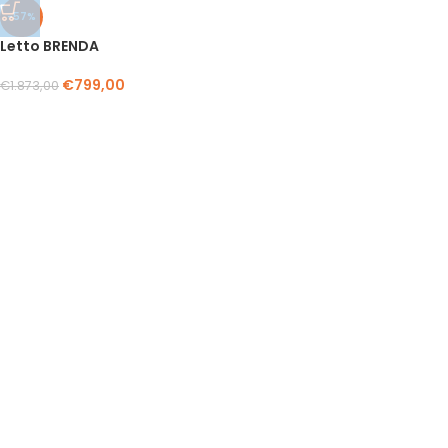
-57%
Letto BRENDA
€
799,00
€
1.873,00