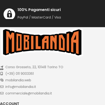
100% Pagamenti sicuri
PayPal / MasterCard / Visa
Corso Grosseto, 22, 10148 Torino TO
(+39) 011 9003361
mobilandia.web
info@mobilandia.it
commerciale@mobilandia.it
ACCOUNT