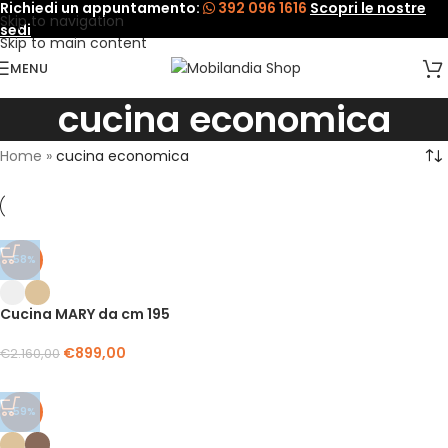
Richiedi un appuntamento:
392 096 1616
Scopri le nostre
Skip to navigation
sedi
Skip to main content
MENU
cucina economica
Home
»
cucina economica
-58%
Cucina MARY da cm 195
€
899,00
€
2.160,00
-59%