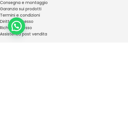
Consegna e montaggio
Garanzia sui prodotti
Termini e condizioni
Diritto di recesso
Richiedi recesso
Assistenza post vendita
METODI DI PAGAMENTO
Con Carta di Credito/Debito
Tramite Paypal
Tramite Bonifico Bancario
Tramite Finanziamento
MESSAGGIO PUBBLICITARIO. PER ULTERIORI INFORMAZIONI RICHIEDERE SUL PUNTO
VENDITA IL “MODULO INFORMAZIONI EUROPEE DI BASE SUL CREDITO AI
CONSUMATORI” (SECCI) E COPIA DEL TESTO CONTRATTUALE. OFFERTA VALIDA FINO
AL 31/12/2025. DVM CUNEO SRL OPERA QUALE INTERMEDIARIO DEL CREDITO NON IN
ESCLUSIVA.