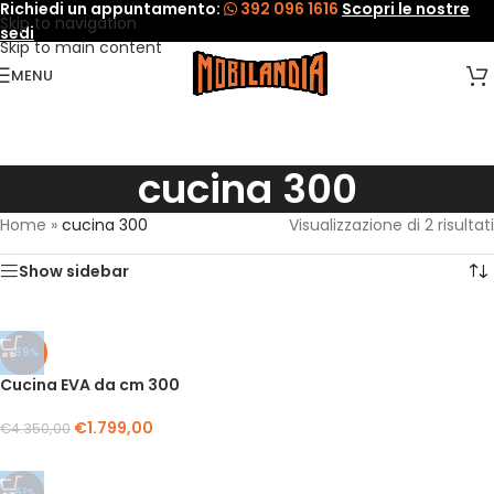
Richiedi un appuntamento:
392 096 1616
Scopri le nostre
Skip to navigation
sedi
Skip to main content
MENU
cucina 300
Home
»
cucina 300
Visualizzazione di 2 risultati
Show sidebar
-59%
Cucina EVA da cm 300
€
1.799,00
€
4.350,00
-61%