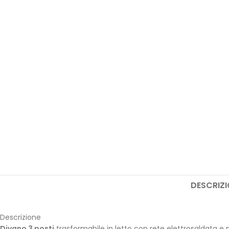
DESCRIZI
Descrizione
Divano 3 posti
trasformabile in letto con rete elettrosaldata e