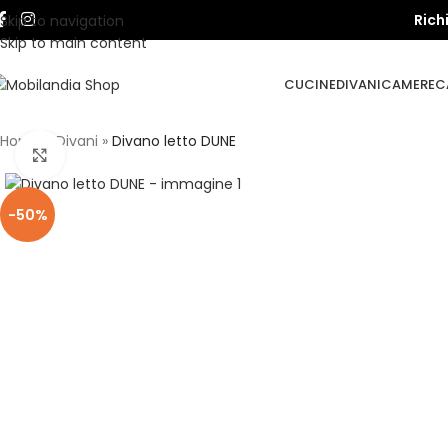
Rich
Skip to navigation
Skip to main content
CUCINE
DIVANI
CAMERE
C
Home
»
Divani
»
Divano letto DUNE
Click to enlarge
-50%