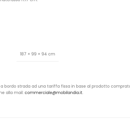
187 × 99 × 94 cm
orto a bordo strada ad una tariffa fissa in base al prodotto comprat
e alla mail:
commerciale@mobilandia.it
.