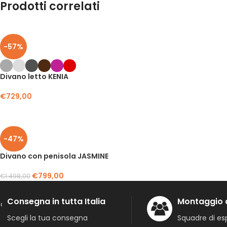
Prodotti correlati
-57%
Divano letto KENIA
€
729,00
-47%
Divano con penisola JASMINE
€
799,00
€
1.498,00
Consegna in tutta Italia
Montaggio 
Scegli la tua consegna
Squadre di esp