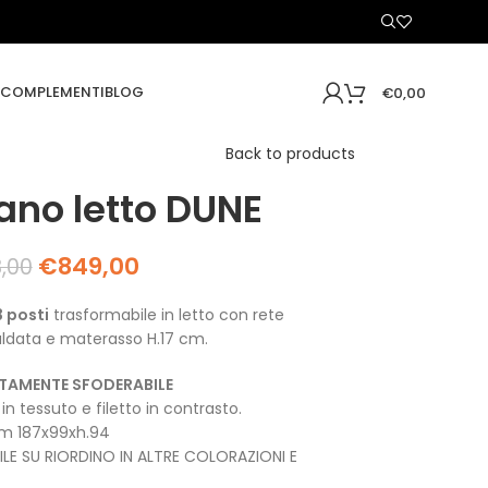
COMPLEMENTI
BLOG
€
0,00
Back to products
ano letto DUNE
€
849,00
8,00
 posti
trasformabile in letto con rete
aldata e materasso H.17 cm.
TAMENTE SFODERABILE
 in tessuto e filetto in contrasto.
cm 187x99xh.94
ILE SU RIORDINO IN ALTRE COLORAZIONI E