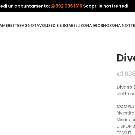
iedi un appuntamento:
392 096 1616
Scopri le nostre sedi
AMERETTE
BAGNO
TAVOLI
SEDIE E SGABELLI
ZONA GIORNO
ZONA NOTTE
Div
€
1.69
Divano 3
elettros
COMPLE
Rivestito
Misure 
DISPONIB
TESSUTI