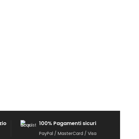
zio
100% Pagamenti sicuri
PayPal / MasterCard / Visa