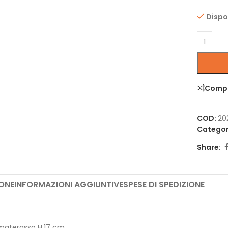
Dispo
Comp
COD:
20
Categor
Share:
ONE
INFORMAZIONI AGGIUNTIVE
SPESE DI SPEDIZIONE
 materasso H.17 cm.