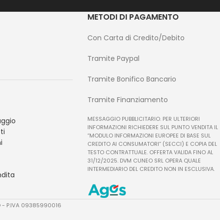
METODI DI PAGAMENTO
Con Carta di Credito/Debito
Tramite Paypal
Tramite Bonifico Bancario
Tramite Finanziamento
MESSAGGIO PUBBLICITARIO. PER ULTERIORI
ggio
INFORMAZIONI RICHIEDERE SUL PUNTO VENDITA IL
ti
“MODULO INFORMAZIONI EUROPEE DI BASE SUL
i
CREDITO AI CONSUMATORI” (SECCI) E COPIA DEL
TESTO CONTRATTUALE. OFFERTA VALIDA FINO AL
31/12/2025. DVM CUNEO SRL OPERA QUALE
INTERMEDIARIO DEL CREDITO NON IN ESCLUSIVA.
ndita
TO - P.IVA 09385990016