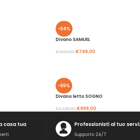
-54%
Divano SAMUEL
€
749,00
€
1.623,00
-55%
Divano letto SOGNO
€
999,00
€
2.225,00
a casa tua
Professionisti al tuo servi
erti
Supporto 24/7