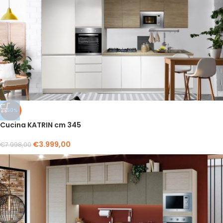
-50%
Cucina KATRIN cm 345
€
3.999,00
€
7.998,00