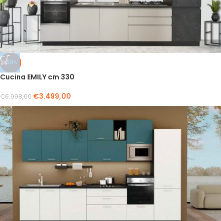
-50%
Cucina EMILY cm 330
€
3.499,00
€
6.998,00