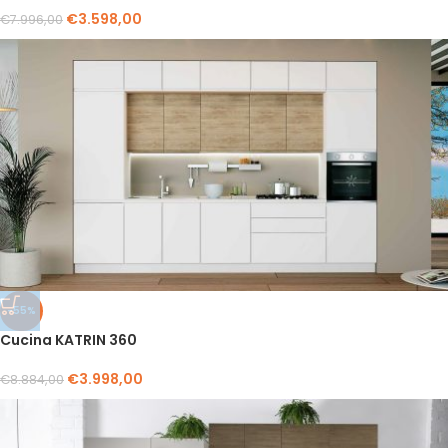
€
3.598,00
€
7.996,00
-55%
Cucina KATRIN 360
€
3.998,00
€
8.884,00