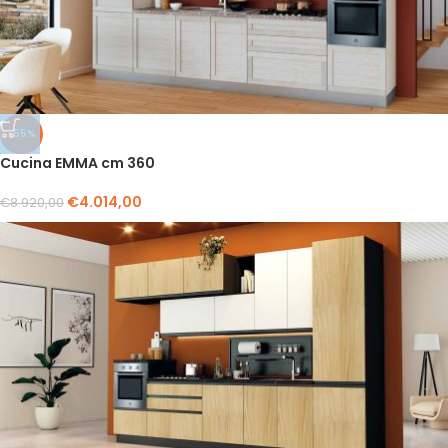
-55%
Cucina EMMA cm 360
€
4.014,00
€
8.920,00